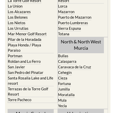
La Torre Golf Resort
Resort
La Union
Lorca
Los Alcazares
Mazarron
Los Belones
Puerto de Mazarron
Los Nietos
Puerto Lumbreras
Los Urrutias
Sierra Espuna
Mar Menor Golf Resort
Totana
Pilar de la Horadada
North & North West
Playa Honda / Playa
Murcia
Paraiso
Portman
Bullas
Roldan and Lo Ferro
Calasparra
San Javier
Caravaca de la Cruz
San Pedro del Pinatar
Cehegin
Santa Rosalia Lake and Life
Cieza
resort
Fortuna
Terrazas de la Torre Golf
Jumilla
Resort
Moratalla
Torre Pacheco
Mula
Yecla