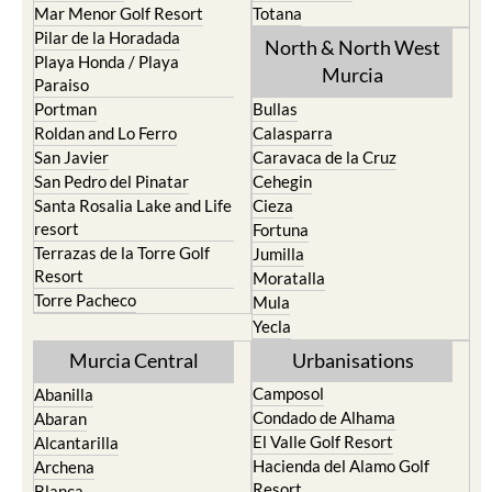
Mar Menor Golf Resort
Totana
Pilar de la Horadada
North & North West
Playa Honda / Playa
Murcia
Paraiso
Portman
Bullas
Roldan and Lo Ferro
Calasparra
San Javier
Caravaca de la Cruz
San Pedro del Pinatar
Cehegin
Santa Rosalia Lake and Life
Cieza
resort
Fortuna
Terrazas de la Torre Golf
Jumilla
Resort
Moratalla
Torre Pacheco
Mula
Yecla
Murcia Central
Urbanisations
Camposol
Abanilla
Condado de Alhama
Abaran
El Valle Golf Resort
Alcantarilla
Hacienda del Alamo Golf
Archena
Resort
Blanca