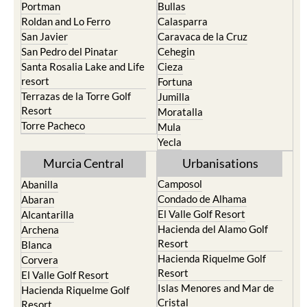
Portman
Bullas
Roldan and Lo Ferro
Calasparra
San Javier
Caravaca de la Cruz
San Pedro del Pinatar
Cehegin
Santa Rosalia Lake and Life
Cieza
resort
Fortuna
Terrazas de la Torre Golf
Jumilla
Resort
Moratalla
Torre Pacheco
Mula
Yecla
Murcia Central
Urbanisations
Camposol
Abanilla
Condado de Alhama
Abaran
El Valle Golf Resort
Alcantarilla
Hacienda del Alamo Golf
Archena
Resort
Blanca
Hacienda Riquelme Golf
Corvera
Resort
El Valle Golf Resort
Islas Menores and Mar de
Hacienda Riquelme Golf
Cristal
Resort