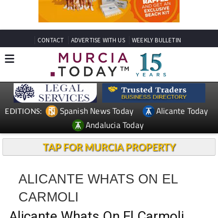
CONTACT
ADVERTISE WITH US
WEEKLY BULLETIN
Spanish News Today
Alicante Today
EDITIONS:
Andalucia Today
TAP FOR MURCIA PROPERTY
ALICANTE WHATS ON EL
CARMOLI
Alicante Whats On El Carmoli