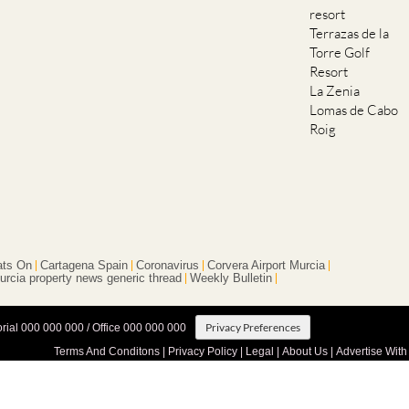
resort
Terrazas de la
Torre Golf
Resort
La Zenia
Lomas de Cabo
Roig
ts On
Cartagena Spain
Coronavirus
Corvera Airport Murcia
urcia property news generic thread
Weekly Bulletin
Privacy Preferences
orial 000 000 000 / Office 000 000 000
Terms And Conditons
|
Privacy Policy
|
Legal
|
About Us
|
Advertise With