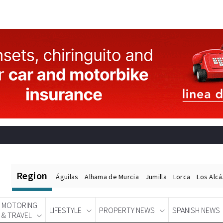
Region
Águilas
Alhama de Murcia
Jumilla
Lorca
Los Alc
MOTORING
LIFESTYLE
PROPERTY NEWS
SPANISH NEWS
& TRAVEL