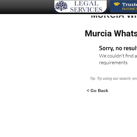
MURCIA W
Murcia Whats
Sorry, no resu
We couldn't find a
requirements.
Tip: Try using our search, e
< Go Back