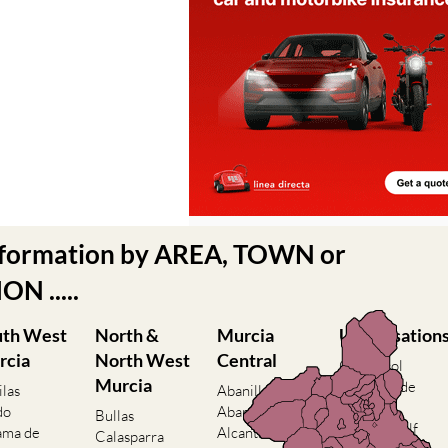
nformation by AREA, TOWN or
N .....
uth West
North &
Murcia
Urbanisation
rcia
North West
Central
Camposol
Murcia
Condado de
ilas
Abanilla
Alhama
do
Abaran
Bullas
El Valle Golf
ama de
Alcantarilla
Calasparra