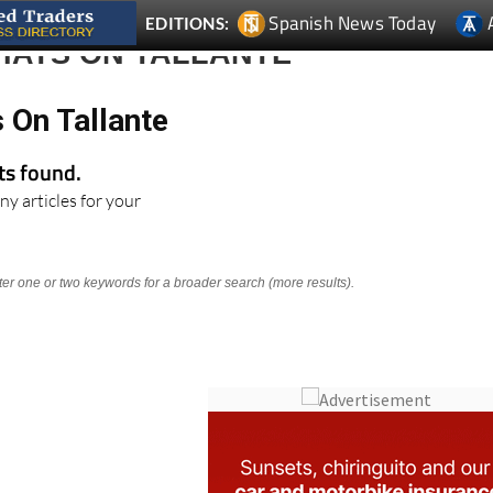
Spanish News Today
EDITIONS:
HATS ON TALLANTE
 On Tallante
lts found.
ny articles for your
nter one or two keywords for a broader search (more results).