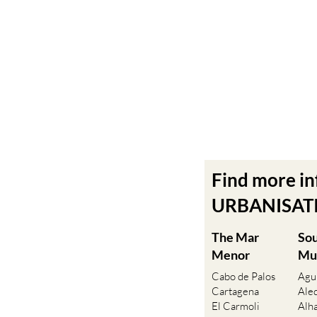
Find more i
URBANISATIO
The Mar
So
Menor
Mu
Cabo de Palos
Agu
Cartagena
Ale
El Carmoli
Alh