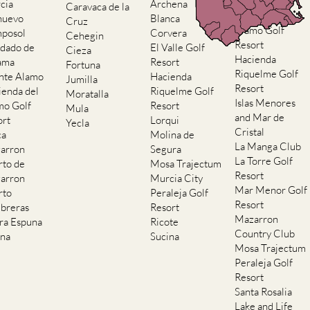
Resort
cia
Archena
Caravaca de la
Hacienda del
nuevo
Blanca
Cruz
Alamo Golf
posol
Corvera
Cehegin
Resort
dado de
El Valle Golf
Cieza
Hacienda
ama
Resort
Fortuna
Riquelme Golf
nte Alamo
Hacienda
Jumilla
Resort
ienda del
Riquelme Golf
Moratalla
Islas Menores
mo Golf
Resort
Mula
and Mar de
ort
Lorqui
Yecla
Cristal
ca
Molina de
La Manga Club
arron
Segura
La Torre Golf
rto de
Mosa Trajectum
Resort
arron
Murcia City
Mar Menor Golf
rto
Peraleja Golf
Resort
breras
Resort
Mazarron
rra Espuna
Ricote
Country Club
ana
Sucina
Mosa Trajectum
Peraleja Golf
Resort
Santa Rosalia
Lake and Life