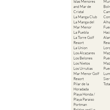
Islas Menores
Mur
and Mar de
Bol
Cristal
Cam
La Manga Club
Con
La Manga del
Alh
Mar Menor
Fue
La Puebla
Hac
La Torre Golf
Ala
Resort
Res
La Union
Lor
Los Alcazares
Maz
Los Belones
Pue
Los Nietos
Maz
Los Urrutias
Pue
Mar Menor Golf
Lum
Resort
Sie
Pilar de la
Tot
Horadada
Playa Honda /
Playa Paraiso
Portman
Roldan and Lo