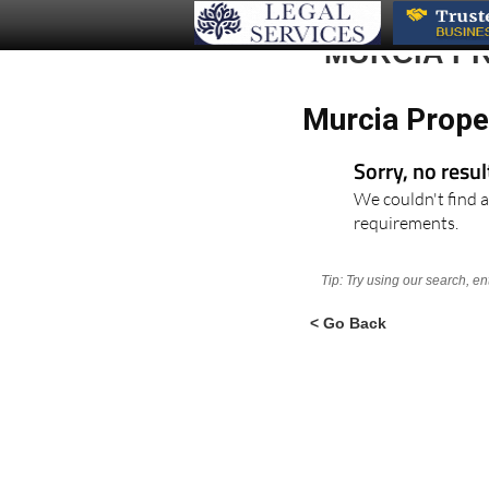
MURCIA P
Murcia Prope
Sorry, no resu
We couldn't find a
requirements.
Tip: Try using our search, e
< Go Back