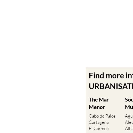
Find more i
URBANISATIO
The Mar
So
Menor
Mu
Cabo de Palos
Agu
Cartagena
Ale
El Carmoli
Alh