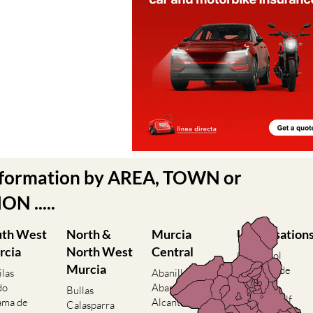
nformation by AREA, TOWN or
N .....
uth West
North &
Murcia
Urbanisation
rcia
North West
Central
Camposol
Murcia
Condado de
ilas
Abanilla
Alhama
do
Abaran
Bullas
El Valle Golf
ama de
Alcantarilla
Calasparra