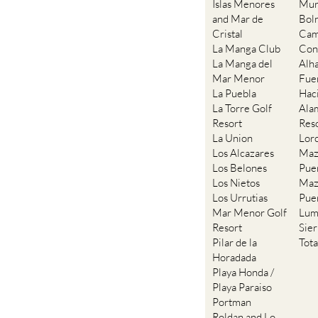
Islas Menores
Mur
and Mar de
Bol
Cristal
Cam
La Manga Club
Con
La Manga del
Alh
Mar Menor
Fue
La Puebla
Hac
La Torre Golf
Ala
Resort
Res
La Union
Lor
Los Alcazares
Maz
Los Belones
Pue
Los Nietos
Maz
Los Urrutias
Pue
Mar Menor Golf
Lum
Resort
Sie
Pilar de la
Tot
Horadada
Playa Honda /
Playa Paraiso
Portman
Roldan and Lo