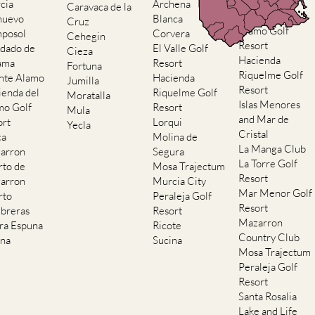
Resort
cia
Archena
Caravaca de la
Hacienda del
nuevo
Blanca
Cruz
Alamo Golf
posol
Corvera
Cehegin
Resort
dado de
El Valle Golf
Cieza
Hacienda
ama
Resort
Fortuna
Riquelme Golf
nte Alamo
Hacienda
Jumilla
Resort
ienda del
Riquelme Golf
Moratalla
Islas Menores
mo Golf
Resort
Mula
and Mar de
ort
Lorqui
Yecla
Cristal
ca
Molina de
La Manga Club
arron
Segura
La Torre Golf
rto de
Mosa Trajectum
Resort
arron
Murcia City
Mar Menor Golf
rto
Peraleja Golf
Resort
breras
Resort
Mazarron
rra Espuna
Ricote
Country Club
ana
Sucina
Mosa Trajectum
Peraleja Golf
Resort
Santa Rosalia
Lake and Life