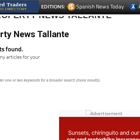
Spanish News Today
EDITIONS:
ROPERTY NEWS TALLANTE
rty News Tallante
lts found.
ny articles for your
nter one or two keywords for a broader search (more results).