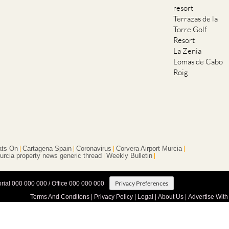
resort
Terrazas de la
Torre Golf
Resort
La Zenia
Lomas de Cabo
Roig
ts On
Cartagena Spain
Coronavirus
Corvera Airport Murcia
urcia property news generic thread
Weekly Bulletin
Privacy Preferences
orial 000 000 000 / Office 000 000 000
Terms And Conditons
|
Privacy Policy
|
Legal
|
About Us
|
Advertise With