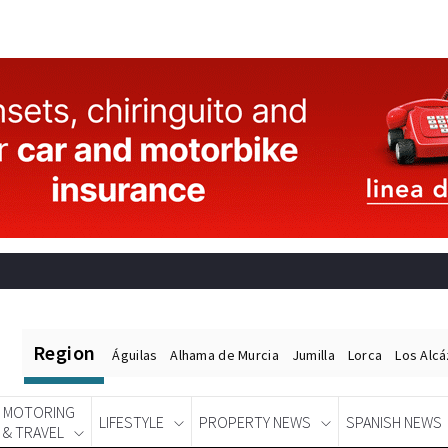
Region
Águilas
Alhama de Murcia
Jumilla
Lorca
Los Alc
MOTORING
LIFESTYLE
PROPERTY NEWS
SPANISH NEWS
& TRAVEL