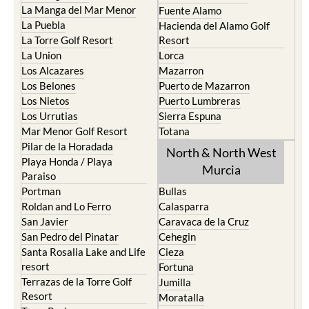
Cristal
Camposol
La Manga Club
Condado de Alhama
La Manga del Mar Menor
Fuente Alamo
La Puebla
Hacienda del Alamo Golf
La Torre Golf Resort
Resort
La Union
Lorca
Los Alcazares
Mazarron
Los Belones
Puerto de Mazarron
Los Nietos
Puerto Lumbreras
Los Urrutias
Sierra Espuna
Mar Menor Golf Resort
Totana
Pilar de la Horadada
North & North West
Playa Honda / Playa
Murcia
Paraiso
Portman
Bullas
Roldan and Lo Ferro
Calasparra
San Javier
Caravaca de la Cruz
San Pedro del Pinatar
Cehegin
Santa Rosalia Lake and Life
Cieza
resort
Fortuna
Terrazas de la Torre Golf
Jumilla