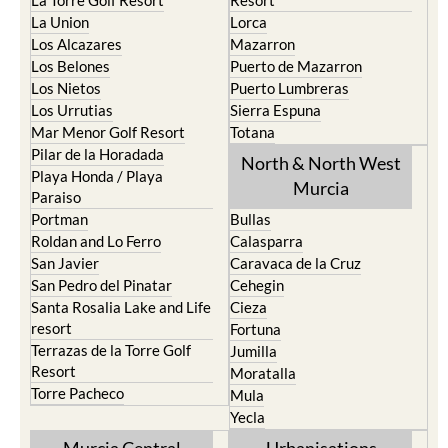
La Union
Lorca
Los Alcazares
Mazarron
Los Belones
Puerto de Mazarron
Los Nietos
Puerto Lumbreras
Los Urrutias
Sierra Espuna
Mar Menor Golf Resort
Totana
Pilar de la Horadada
North & North West
Playa Honda / Playa
Murcia
Paraiso
Portman
Bullas
Roldan and Lo Ferro
Calasparra
San Javier
Caravaca de la Cruz
San Pedro del Pinatar
Cehegin
Santa Rosalia Lake and Life
Cieza
resort
Fortuna
Terrazas de la Torre Golf
Jumilla
Resort
Moratalla
Torre Pacheco
Mula
Yecla
Murcia Central
Urbanisations