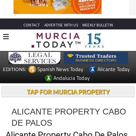
CONTACT
ADVERTISE WITH US
WEEKLY BULLETIN
Spanish News Today
Alicante Today
EDITIONS:
Andalucia Today
TAP FOR MURCIA PROPERTY
ALICANTE PROPERTY CABO
DE PALOS
Alicante Property Cabo De Palos