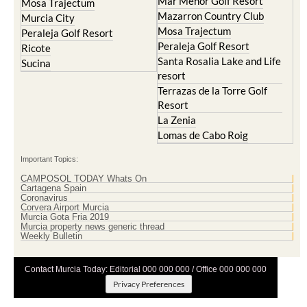
Mar Menor Golf Resort
Mosa Trajectum
Mazarron Country Club
Murcia City
Mosa Trajectum
Peraleja Golf Resort
Peraleja Golf Resort
Ricote
Santa Rosalia Lake and Life
Sucina
resort
Terrazas de la Torre Golf
Resort
La Zenia
Lomas de Cabo Roig
Important Topics:
CAMPOSOL TODAY Whats On
Cartagena Spain
Coronavirus
Corvera Airport Murcia
Murcia Gota Fria 2019
Murcia property news generic thread
Weekly Bulletin
Contact Murcia Today: Editorial 000 000 000 / Office 000 000 000
Privacy Preferences
Terms And Conditons
|
Privacy Policy
|
Legal
|
About Us
|