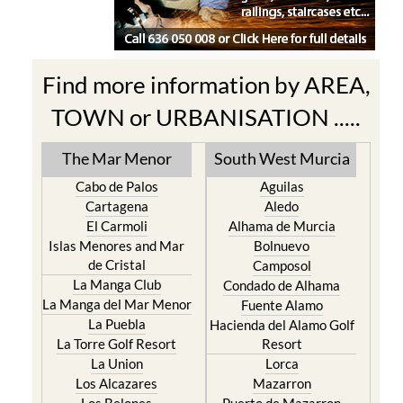
Find more information by AREA,
TOWN or URBANISATION .....
The Mar Menor
South West Murcia
Cabo de Palos
Aguilas
Cartagena
Aledo
El Carmoli
Alhama de Murcia
Islas Menores and Mar
Bolnuevo
de Cristal
Camposol
La Manga Club
Condado de Alhama
La Manga del Mar Menor
Fuente Alamo
La Puebla
Hacienda del Alamo Golf
La Torre Golf Resort
Resort
La Union
Lorca
Los Alcazares
Mazarron
Los Belones
Puerto de Mazarron
Los Nietos
Puerto Lumbreras