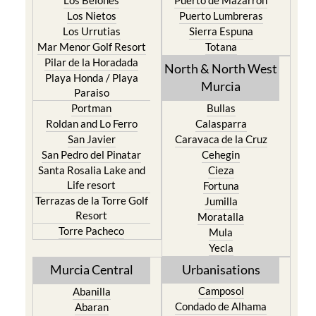
Los Urrutias
Sierra Espuna
Mar Menor Golf Resort
Totana
Pilar de la Horadada
North & North West
Playa Honda / Playa
Murcia
Paraiso
Portman
Bullas
Roldan and Lo Ferro
Calasparra
San Javier
Caravaca de la Cruz
San Pedro del Pinatar
Cehegin
Santa Rosalia Lake and
Cieza
Life resort
Fortuna
Terrazas de la Torre Golf
Jumilla
Resort
Moratalla
Torre Pacheco
Mula
Yecla
Murcia Central
Urbanisations
Camposol
Abanilla
Condado de Alhama
Abaran
El Valle Golf Resort
Alcantarilla
Hacienda del Alamo Golf
Archena