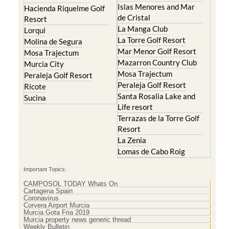
Condado de Alhama
Abaran
El Valle Golf Resort
Alcantarilla
Hacienda del Alamo Golf
Archena
Resort
Blanca
Hacienda Riquelme Golf
Corvera
Resort
El Valle Golf Resort
Islas Menores and Mar
Hacienda Riquelme Golf
de Cristal
Resort
La Manga Club
Lorqui
La Torre Golf Resort
Molina de Segura
Mar Menor Golf Resort
Mosa Trajectum
Mazarron Country Club
Murcia City
Mosa Trajectum
Peraleja Golf Resort
Peraleja Golf Resort
Ricote
Santa Rosalia Lake and
Sucina
Life resort
Terrazas de la Torre Golf
Resort
La Zenia
Lomas de Cabo Roig