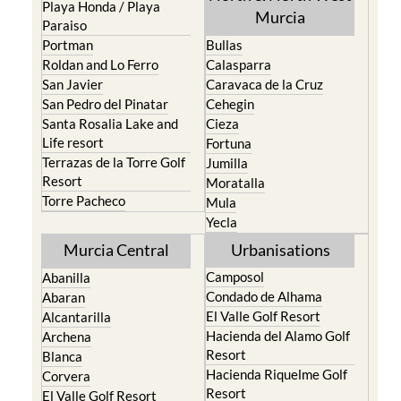
Los Alcazares
Mazarron
Los Belones
Puerto de Mazarron
Los Nietos
Puerto Lumbreras
Los Urrutias
Sierra Espuna
Mar Menor Golf Resort
Totana
Pilar de la Horadada
North & North West
Playa Honda / Playa
Murcia
Paraiso
Portman
Bullas
Roldan and Lo Ferro
Calasparra
San Javier
Caravaca de la Cruz
San Pedro del Pinatar
Cehegin
Santa Rosalia Lake and
Cieza
Life resort
Fortuna
Terrazas de la Torre Golf
Jumilla
Resort
Moratalla
Torre Pacheco
Mula
Yecla
Murcia Central
Urbanisations
Camposol
Abanilla