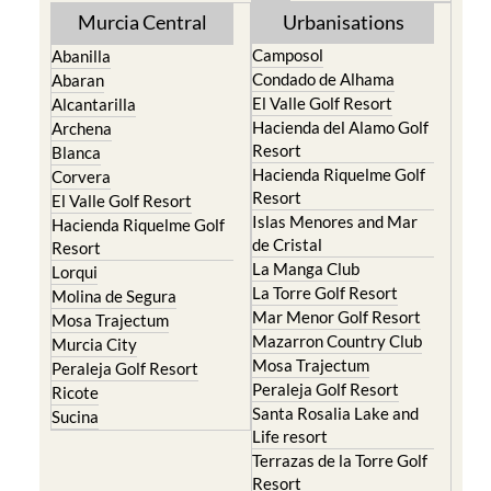
Blanca
Hacienda Riquelme Golf
Corvera
Resort
El Valle Golf Resort
Islas Menores and Mar
Hacienda Riquelme Golf
de Cristal
Resort
La Manga Club
Lorqui
La Torre Golf Resort
Molina de Segura
Mar Menor Golf Resort
Mosa Trajectum
Mazarron Country Club
Murcia City
Mosa Trajectum
Peraleja Golf Resort
Peraleja Golf Resort
Ricote
Santa Rosalia Lake and
Sucina
Life resort
Terrazas de la Torre Golf
Resort
La Zenia
Lomas de Cabo Roig
Important Topics:
CAMPOSOL TODAY Whats On
Cartagena Spain
Coronavirus