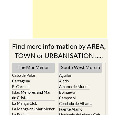
Find more information by AREA,
TOWN or URBANISATION .....
The Mar Menor
South West Murcia
Cabo de Palos
Aguilas
Cartagena
Aledo
El Carmoli
Alhama de Murcia
Islas Menores and Mar
Bolnuevo
de Cristal
Camposol
La Manga Club
Condado de Alhama
La Manga del Mar Menor
Fuente Alamo
La Puebla
Hacienda del Alamo Golf
La Torre Golf Resort
Resort
La Union
Lorca
Los Alcazares
Mazarron
Los Belones
Puerto de Mazarron
Los Nietos
Puerto Lumbreras
Los Urrutias
Sierra Espuna