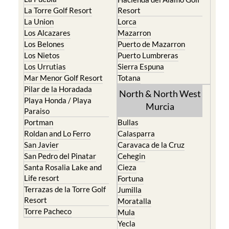
Mar Menor Golf Resort
Totana
Pilar de la Horadada
North & North West
Playa Honda / Playa
Murcia
Paraiso
Portman
Bullas
Roldan and Lo Ferro
Calasparra
San Javier
Caravaca de la Cruz
San Pedro del Pinatar
Cehegin
Santa Rosalia Lake and
Cieza
Life resort
Fortuna
Terrazas de la Torre Golf
Jumilla
Resort
Moratalla
Torre Pacheco
Mula
Yecla
Murcia Central
Urbanisations
Camposol
Abanilla
Condado de Alhama
Abaran
El Valle Golf Resort
Alcantarilla
Hacienda del Alamo Golf
Archena
Resort