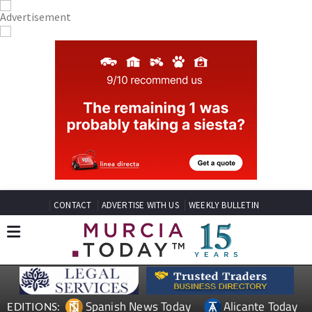
CONTACT
ADVERTISE WITH US
WEEKLY BULLETIN
Spanish News Today
Alicante Today
EDITIONS: