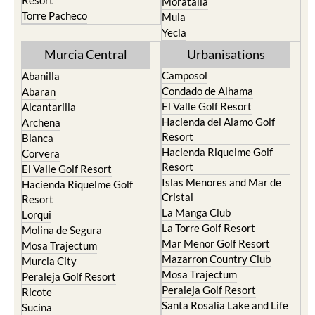
Resort
Moratalla
Torre Pacheco
Mula
Yecla
Murcia Central
Urbanisations
Camposol
Abanilla
Condado de Alhama
Abaran
El Valle Golf Resort
Alcantarilla
Hacienda del Alamo Golf
Archena
Resort
Blanca
Hacienda Riquelme Golf
Corvera
Resort
El Valle Golf Resort
Islas Menores and Mar de
Hacienda Riquelme Golf
Cristal
Resort
La Manga Club
Lorqui
La Torre Golf Resort
Molina de Segura
Mar Menor Golf Resort
Mosa Trajectum
Mazarron Country Club
Murcia City
Mosa Trajectum
Peraleja Golf Resort
Peraleja Golf Resort
Ricote
Santa Rosalia Lake and Life
Sucina