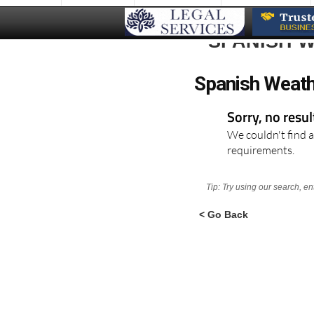
SPANISH 
Spanish Weath
Sorry, no resu
We couldn't find a
requirements.
Tip: Try using our search, e
< Go Back