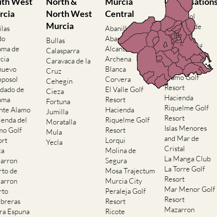
uth West
North &
Murcia
Urbanisation
rcia
North West
Central
Camposol
Murcia
Condado de
ilas
Abanilla
Alhama
do
Abaran
Bullas
El Valle Golf
ama de
Alcantarilla
Calasparra
Resort
cia
Archena
Caravaca de la
Hacienda del
nuevo
Blanca
Cruz
Alamo Golf
posol
Corvera
Cehegin
Resort
dado de
El Valle Golf
Cieza
Hacienda
ama
Resort
Fortuna
Riquelme Golf
nte Alamo
Hacienda
Jumilla
Resort
ienda del
Riquelme Golf
Moratalla
Islas Menores
mo Golf
Resort
Mula
and Mar de
ort
Lorqui
Yecla
Cristal
ca
Molina de
La Manga Club
arron
Segura
La Torre Golf
rto de
Mosa Trajectum
Resort
arron
Murcia City
Mar Menor Golf
rto
Peraleja Golf
Resort
breras
Resort
Mazarron
rra Espuna
Ricote