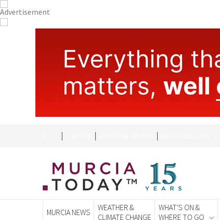
CONTACT
ADVERTISE WITH US
WEEKLY BULLETIN
WEATHER &
WHAT'S ON &
MURCIA NEWS
CLIMATE CHANGE
WHERE TO GO