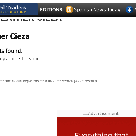
Spanish News Today
EDITIONS:
WEATHER CIEZA
er Cieza
lts found.
ny articles for your
nter one or two keywords for a broader search (more results).