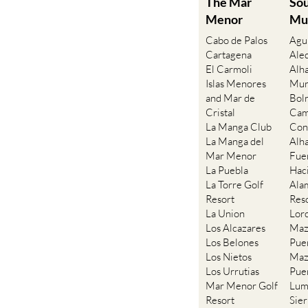
The Mar
So
Menor
Mu
Cabo de Palos
Agu
Cartagena
Ale
El Carmoli
Alh
Islas Menores
Mur
and Mar de
Bol
Cristal
Cam
La Manga Club
Con
La Manga del
Alh
Mar Menor
Fue
La Puebla
Hac
La Torre Golf
Ala
Resort
Res
La Union
Lor
Los Alcazares
Maz
Los Belones
Pue
Los Nietos
Maz
Los Urrutias
Pue
Mar Menor Golf
Lum
Resort
Sie