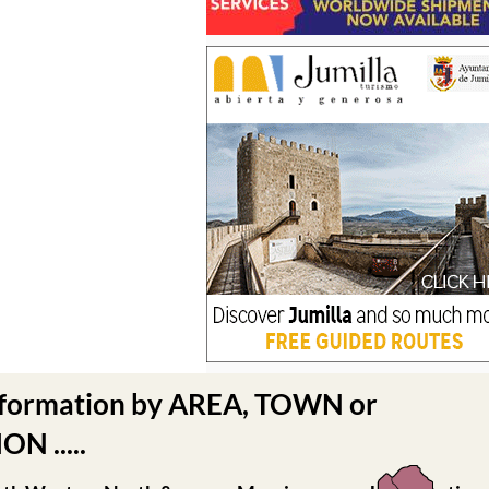
nformation by AREA, TOWN or
N .....