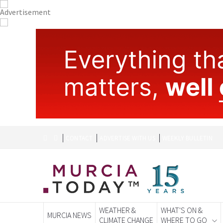
CONTACT
ADVERTISE WITH US
WEEKLY BULLETIN
WEATHER &
WHAT'S ON &
MURCIA NEWS
CLIMATE CHANGE
WHERE TO GO