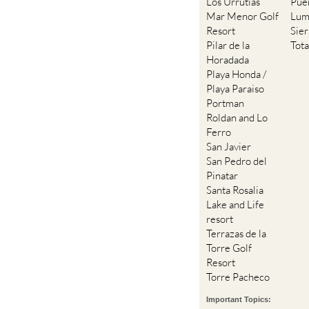
Los Urrutias
Pue
Mar Menor Golf
Lum
Resort
Sie
Pilar de la
Tot
Horadada
Playa Honda /
Playa Paraiso
Portman
Roldan and Lo
Ferro
San Javier
San Pedro del
Pinatar
Santa Rosalia
Lake and Life
resort
Terrazas de la
Torre Golf
Resort
Torre Pacheco
Important Topics: