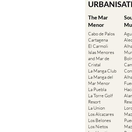
URBANISATIO
The Mar
So
Menor
Mu
Cabo de Palos
Agu
Cartagena
Ale
El Carmoli
Alh
Islas Menores
Mur
and Mar de
Bol
Cristal
Cam
La Manga Club
Con
La Manga del
Alh
Mar Menor
Fue
La Puebla
Hac
La Torre Golf
Ala
Resort
Res
La Union
Lor
Los Alcazares
Maz
Los Belones
Pue
Los Nietos
Maz