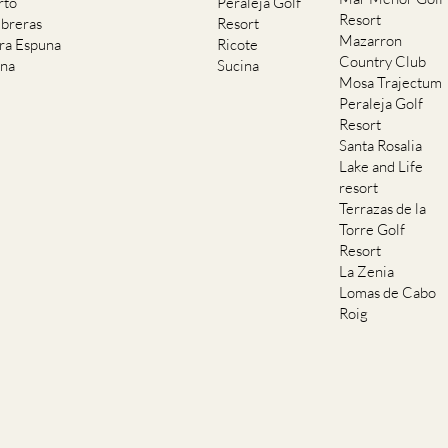
rto
Peraleja Golf
Resort
breras
Resort
Mazarron
rra Espuna
Ricote
Country Club
ana
Sucina
Mosa Trajectum
Peraleja Golf
Resort
Santa Rosalia
Lake and Life
resort
Terrazas de la
Torre Golf
Resort
La Zenia
Lomas de Cabo
Roig