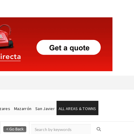
ázares
Mazarrón
San Javier
ALL AREAS & TOWNS