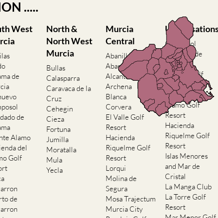
N .....
uth West
North &
Murcia
Urbanisation
rcia
North West
Central
Camposol
Murcia
Condado de
ilas
Abanilla
Alhama
do
Abaran
Bullas
El Valle Golf
ama de
Alcantarilla
Calasparra
Resort
cia
Archena
Caravaca de la
Hacienda del
nuevo
Blanca
Cruz
Alamo Golf
posol
Corvera
Cehegin
Resort
dado de
El Valle Golf
Cieza
Hacienda
ama
Resort
Fortuna
Riquelme Golf
nte Alamo
Hacienda
Jumilla
Resort
ienda del
Riquelme Golf
Moratalla
Islas Menores
mo Golf
Resort
Mula
and Mar de
ort
Lorqui
Yecla
Cristal
ca
Molina de
La Manga Club
arron
Segura
La Torre Golf
rto de
Mosa Trajectum
Resort
arron
Murcia City
Mar Menor Golf