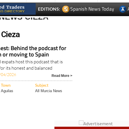
Spanish News Today
EDITIONS:
 NEWS CIEZA
 Cieza
est: Behind the podcast for
in or moving to Spain
expats host this podcast that is
for its honest and balanced
/04/2026
Read More >
Town
Subject
Aguilas
All Murcia News