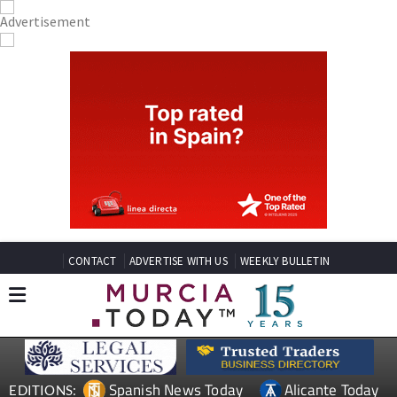
CONTACT
ADVERTISE WITH US
WEEKLY BULLETIN
Spanish News Today
Alicante Today
EDITIONS: