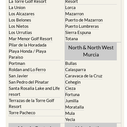
La Torre Golf Resort
Resort
La Union
Lorca
Los Alcazares
Mazarron
Los Belones
Puerto de Mazarron
Los Nietos
Puerto Lumbreras
Los Urrutias
Sierra Espuna
Mar Menor Golf Resort
Totana
Pilar de la Horadada
North & North West
Playa Honda / Playa
Murcia
Paraiso
Portman
Bullas
Roldan and Lo Ferro
Calasparra
San Javier
Caravaca de la Cruz
San Pedro del Pinatar
Cehegin
Santa Rosalia Lake and Life
Cieza
resort
Fortuna
Terrazas de la Torre Golf
Jumilla
Resort
Moratalla
Torre Pacheco
Mula
Yecla