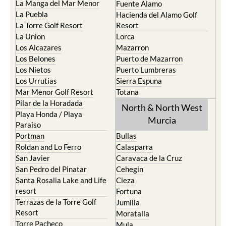
La Manga del Mar Menor
Fuente Alamo
La Puebla
Hacienda del Alamo Golf
La Torre Golf Resort
Resort
La Union
Lorca
Los Alcazares
Mazarron
Los Belones
Puerto de Mazarron
Los Nietos
Puerto Lumbreras
Los Urrutias
Sierra Espuna
Mar Menor Golf Resort
Totana
Pilar de la Horadada
North & North West
Playa Honda / Playa
Murcia
Paraiso
Portman
Bullas
Roldan and Lo Ferro
Calasparra
San Javier
Caravaca de la Cruz
San Pedro del Pinatar
Cehegin
Santa Rosalia Lake and Life
Cieza
resort
Fortuna
Terrazas de la Torre Golf
Jumilla
Resort
Moratalla
Torre Pacheco
Mula