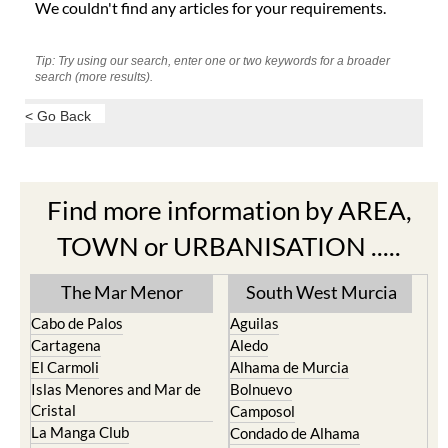
We couldn't find any articles for your requirements.
Tip: Try using our search, enter one or two keywords for a broader
search (more results).
< Go Back
Find more information by AREA,
TOWN or URBANISATION .....
The Mar Menor
South West Murcia
Cabo de Palos
Aguilas
Cartagena
Aledo
El Carmoli
Alhama de Murcia
Islas Menores and Mar de
Bolnuevo
Cristal
Camposol
La Manga Club
Condado de Alhama