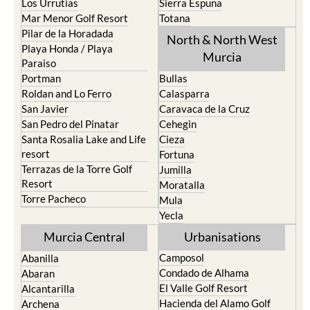
Los Urrutias
Sierra Espuna
Mar Menor Golf Resort
Totana
Pilar de la Horadada
North & North West
Playa Honda / Playa
Murcia
Paraiso
Portman
Bullas
Roldan and Lo Ferro
Calasparra
San Javier
Caravaca de la Cruz
San Pedro del Pinatar
Cehegin
Santa Rosalia Lake and Life
Cieza
resort
Fortuna
Terrazas de la Torre Golf
Jumilla
Resort
Moratalla
Torre Pacheco
Mula
Yecla
Murcia Central
Urbanisations
Camposol
Abanilla
Condado de Alhama
Abaran
El Valle Golf Resort
Alcantarilla
Hacienda del Alamo Golf
Archena