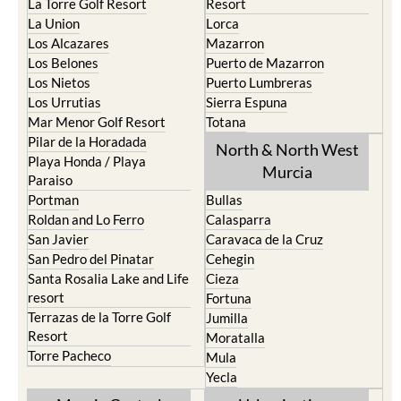
La Torre Golf Resort
Resort
La Union
Lorca
Los Alcazares
Mazarron
Los Belones
Puerto de Mazarron
Los Nietos
Puerto Lumbreras
Los Urrutias
Sierra Espuna
Mar Menor Golf Resort
Totana
Pilar de la Horadada
North & North West
Playa Honda / Playa
Murcia
Paraiso
Portman
Bullas
Roldan and Lo Ferro
Calasparra
San Javier
Caravaca de la Cruz
San Pedro del Pinatar
Cehegin
Santa Rosalia Lake and Life
Cieza
resort
Fortuna
Terrazas de la Torre Golf
Jumilla
Resort
Moratalla
Torre Pacheco
Mula
Yecla