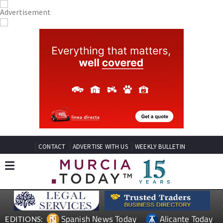
CONTACT
ADVERTISE WITH US
WEEKLY BULLETIN
Spanish News Today
Alicante Today
EDITIONS: