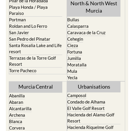
Pilar de la Horadada
North & North West
Playa Honda / Playa
Murcia
Paraiso
Portman
Bullas
Roldan and Lo Ferro
Calasparra
San Javier
Caravaca de la Cruz
San Pedro del Pinatar
Cehegin
Santa Rosalia Lake and Life
Cieza
resort
Fortuna
Terrazas de la Torre Golf
Jumilla
Resort
Moratalla
Torre Pacheco
Mula
Yecla
Murcia Central
Urbanisations
Camposol
Abanilla
Condado de Alhama
Abaran
El Valle Golf Resort
Alcantarilla
Hacienda del Alamo Golf
Archena
Resort
Blanca
Hacienda Riquelme Golf
Corvera