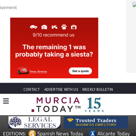
CONTACT
ADVERTISE WITH US
WEEKLY BULLETIN
Spanish News Today
Alicante Today
EDITIONS:
Andalucia Today