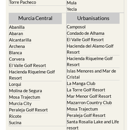
Murcia Central
Urbanisations
Camposol
Abanilla
Condado de Alhama
Abaran
El Valle Golf Resort
Alcantarilla
Hacienda del Alamo Golf
Archena
Resort
Blanca
Hacienda Riquelme Golf
Corvera
Resort
El Valle Golf Resort
Islas Menores and Mar de
Hacienda Riquelme Golf
Cristal
Resort
La Manga Club
Lorqui
La Torre Golf Resort
Molina de Segura
Mar Menor Golf Resort
Mosa Trajectum
Mazarron Country Club
Murcia City
Mosa Trajectum
Peraleja Golf Resort
Peraleja Golf Resort
Ricote
Santa Rosalia Lake and Life
Sucina
resort
Terrazas de la Torre Golf
Resort