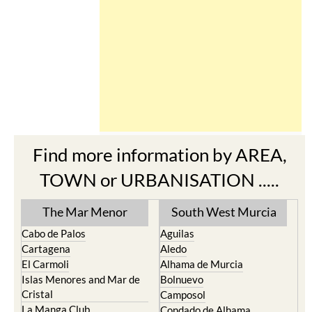
Find more information by AREA,
TOWN or URBANISATION .....
The Mar Menor
South West Murcia
Cabo de Palos
Aguilas
Cartagena
Aledo
El Carmoli
Alhama de Murcia
Islas Menores and Mar de
Bolnuevo
Cristal
Camposol
La Manga Club
Condado de Alhama
La Manga del Mar Menor
Fuente Alamo