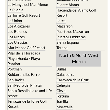
La Puebla
Hacienda del Alamo Golf
La Torre Golf Resort
Resort
La Union
Lorca
Los Alcazares
Mazarron
Los Belones
Puerto de Mazarron
Los Nietos
Puerto Lumbreras
Los Urrutias
Sierra Espuna
Mar Menor Golf Resort
Totana
Pilar de la Horadada
North & North West
Playa Honda / Playa
Murcia
Paraiso
Portman
Bullas
Roldan and Lo Ferro
Calasparra
San Javier
Caravaca de la Cruz
San Pedro del Pinatar
Cehegin
Santa Rosalia Lake and Life
Cieza
resort
Fortuna
Terrazas de la Torre Golf
Jumilla
Resort
Moratalla
Torre Pacheco
Mula
Yecla