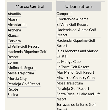
Torre Pacheco
Mula
Yecla
Murcia Central
Urbanisations
Camposol
Abanilla
Condado de Alhama
Abaran
El Valle Golf Resort
Alcantarilla
Hacienda del Alamo Golf
Archena
Resort
Blanca
Hacienda Riquelme Golf
Corvera
Resort
El Valle Golf Resort
Islas Menores and Mar de
Hacienda Riquelme Golf
Cristal
Resort
La Manga Club
Lorqui
La Torre Golf Resort
Molina de Segura
Mar Menor Golf Resort
Mosa Trajectum
Mazarron Country Club
Murcia City
Mosa Trajectum
Peraleja Golf Resort
Peraleja Golf Resort
Ricote
Santa Rosalia Lake and Life
Sucina
resort