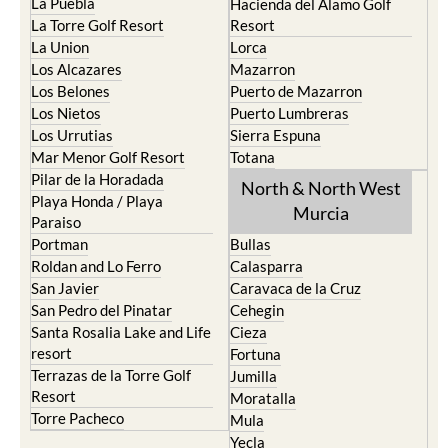
La Manga del Mar Menor
Fuente Alamo
La Puebla
Hacienda del Alamo Golf
La Torre Golf Resort
Resort
La Union
Lorca
Los Alcazares
Mazarron
Los Belones
Puerto de Mazarron
Los Nietos
Puerto Lumbreras
Los Urrutias
Sierra Espuna
Mar Menor Golf Resort
Totana
Pilar de la Horadada
North & North West
Playa Honda / Playa
Murcia
Paraiso
Portman
Bullas
Roldan and Lo Ferro
Calasparra
San Javier
Caravaca de la Cruz
San Pedro del Pinatar
Cehegin
Santa Rosalia Lake and Life
Cieza
resort
Fortuna
Terrazas de la Torre Golf
Jumilla
Resort
Moratalla