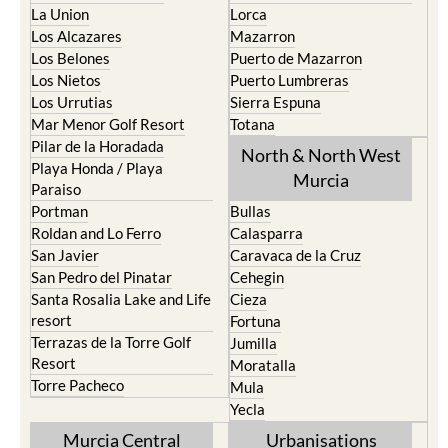
La Union
Lorca
Los Alcazares
Mazarron
Los Belones
Puerto de Mazarron
Los Nietos
Puerto Lumbreras
Los Urrutias
Sierra Espuna
Mar Menor Golf Resort
Totana
Pilar de la Horadada
North & North West
Playa Honda / Playa
Murcia
Paraiso
Portman
Bullas
Roldan and Lo Ferro
Calasparra
San Javier
Caravaca de la Cruz
San Pedro del Pinatar
Cehegin
Santa Rosalia Lake and Life
Cieza
resort
Fortuna
Terrazas de la Torre Golf
Jumilla
Resort
Moratalla
Torre Pacheco
Mula
Yecla
Murcia Central
Urbanisations