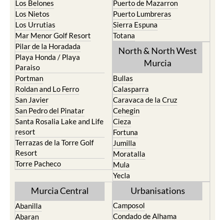
Los Belones
Puerto de Mazarron
Los Nietos
Puerto Lumbreras
Los Urrutias
Sierra Espuna
Mar Menor Golf Resort
Totana
Pilar de la Horadada
North & North West
Playa Honda / Playa
Murcia
Paraiso
Portman
Bullas
Roldan and Lo Ferro
Calasparra
San Javier
Caravaca de la Cruz
San Pedro del Pinatar
Cehegin
Santa Rosalia Lake and Life
Cieza
resort
Fortuna
Terrazas de la Torre Golf
Jumilla
Resort
Moratalla
Torre Pacheco
Mula
Yecla
Murcia Central
Urbanisations
Camposol
Abanilla
Condado de Alhama
Abaran