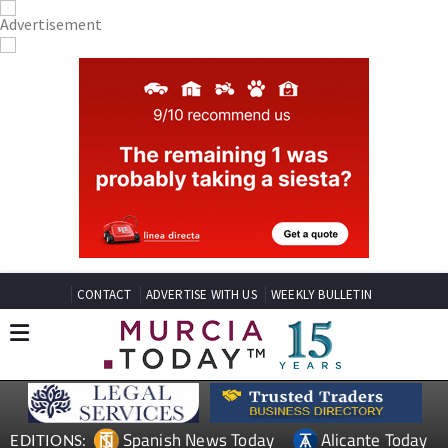
CONTACT
ADVERTISE WITH US
WEEKLY BULLETIN
Spanish News Today
Alicante Today
EDITIONS: