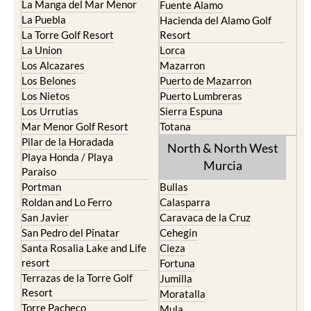
La Manga del Mar Menor
Fuente Alamo
La Puebla
Hacienda del Alamo Golf
La Torre Golf Resort
Resort
La Union
Lorca
Los Alcazares
Mazarron
Los Belones
Puerto de Mazarron
Los Nietos
Puerto Lumbreras
Los Urrutias
Sierra Espuna
Mar Menor Golf Resort
Totana
Pilar de la Horadada
North & North West
Playa Honda / Playa
Murcia
Paraiso
Portman
Bullas
Roldan and Lo Ferro
Calasparra
San Javier
Caravaca de la Cruz
San Pedro del Pinatar
Cehegin
Santa Rosalia Lake and Life
Cieza
resort
Fortuna
Terrazas de la Torre Golf
Jumilla
Resort
Moratalla
Torre Pacheco
Mula