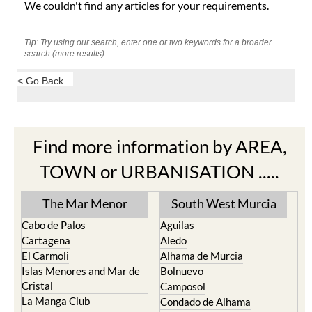
We couldn't find any articles for your requirements.
Tip: Try using our search, enter one or two keywords for a broader
search (more results).
< Go Back
Find more information by AREA,
TOWN or URBANISATION .....
The Mar Menor
South West Murcia
Cabo de Palos
Aguilas
Cartagena
Aledo
El Carmoli
Alhama de Murcia
Islas Menores and Mar de
Bolnuevo
Cristal
Camposol
La Manga Club
Condado de Alhama