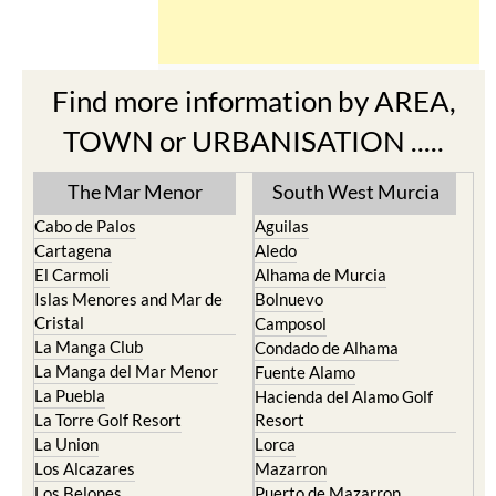
Find more information by AREA,
TOWN or URBANISATION .....
The Mar Menor
South West Murcia
Cabo de Palos
Aguilas
Cartagena
Aledo
El Carmoli
Alhama de Murcia
Islas Menores and Mar de
Bolnuevo
Cristal
Camposol
La Manga Club
Condado de Alhama
La Manga del Mar Menor
Fuente Alamo
La Puebla
Hacienda del Alamo Golf
La Torre Golf Resort
Resort
La Union
Lorca
Los Alcazares
Mazarron
Los Belones
Puerto de Mazarron
Los Nietos
Puerto Lumbreras