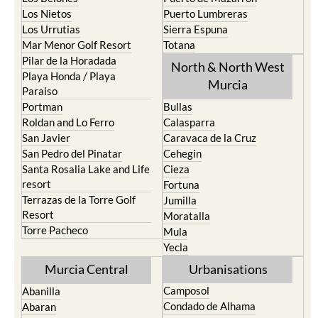
Los Urrutias
Sierra Espuna
Mar Menor Golf Resort
Totana
Pilar de la Horadada
North & North West
Playa Honda / Playa
Murcia
Paraiso
Portman
Bullas
Roldan and Lo Ferro
Calasparra
San Javier
Caravaca de la Cruz
San Pedro del Pinatar
Cehegin
Santa Rosalia Lake and Life
Cieza
resort
Fortuna
Terrazas de la Torre Golf
Jumilla
Resort
Moratalla
Torre Pacheco
Mula
Yecla
Murcia Central
Urbanisations
Camposol
Abanilla
Condado de Alhama
Abaran
El Valle Golf Resort
Alcantarilla
Hacienda del Alamo Golf
Archena