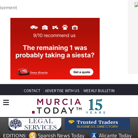
CONTACT
ADVERTISE WITH US
WEEKLY BULLETIN
Spanish News Today
Alicante Today
EDITIONS:
Andalucia Today