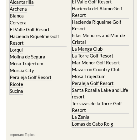
Resort
Blanca
Hacienda Riquelme Golf
Corvera
Resort
El Valle Golf Resort
Islas Menores and Mar de
Hacienda Riquelme Golf
Cristal
Resort
La Manga Club
Lorqui
La Torre Golf Resort
Molina de Segura
Mar Menor Golf Resort
Mosa Trajectum
Mazarron Country Club
Murcia City
Mosa Trajectum
Peraleja Golf Resort
Peraleja Golf Resort
Ricote
Santa Rosalia Lake and Life
Sucina
resort
Terrazas de la Torre Golf
Resort
La Zenia
Lomas de Cabo Roig
Important Topics:
CAMPOSOL TODAY Whats On
Cartagena Spain