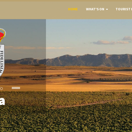
HOME
WHAT'S ON
TOURIST 
To
a