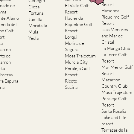
Cehegin
Resort
dado de
El Valle Golf
Cieza
Hacienda
ama
Resort
Fortuna
Riquelme Golf
nte Alamo
Hacienda
Jumilla
Resort
ienda del
Riquelme Golf
Moratalla
Islas Menores
mo Golf
Resort
Mula
and Mar de
ort
Lorqui
Yecla
Cristal
ca
Molina de
La Manga Club
arron
Segura
La Torre Golf
rto de
Mosa Trajectum
Resort
arron
Murcia City
Mar Menor Golf
rto
Peraleja Golf
Resort
breras
Resort
Mazarron
rra Espuna
Ricote
Country Club
ana
Sucina
Mosa Trajectum
Peraleja Golf
Resort
Santa Rosalia
Lake and Life
resort
Terrazas de la