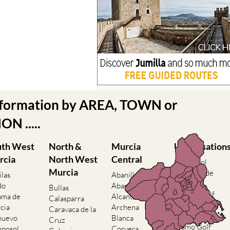
nformation by AREA, TOWN or
N .....
uth West
North &
Murcia
Urbanisation
rcia
North West
Central
Camposol
Murcia
Condado de
ilas
Abanilla
Alhama
do
Abaran
Bullas
El Valle Golf
ama de
Alcantarilla
Calasparra
Resort
cia
Archena
Caravaca de la
Hacienda del
nuevo
Blanca
Cruz
Alamo Golf
posol
Corvera