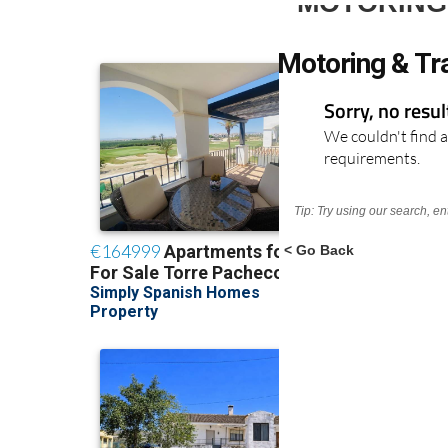
MOTORING
Motoring & Tr
Sorry, no resu
We couldn't find a
requirements.
Tip: Try using our search, e
< Go Back