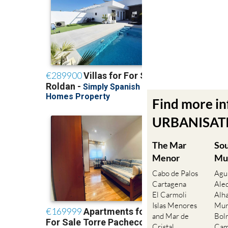
Find more i
URBANISATIO
The Mar
So
Menor
Mu
Cabo de Palos
Agu
Cartagena
Ale
El Carmoli
Alh
Islas Menores
Mur
and Mar de
Bol
Cristal
Cam