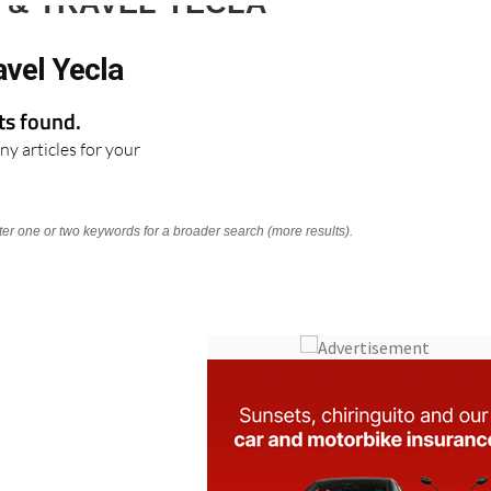
 & TRAVEL YECLA
avel Yecla
lts found.
ny articles for your
nter one or two keywords for a broader search (more results).