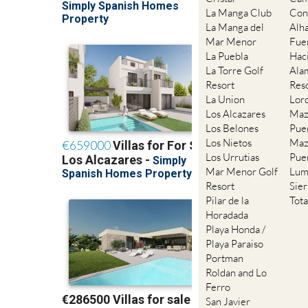
La Manga Club
Con
La Manga del
Alh
Mar Menor
Fue
La Puebla
Hac
La Torre Golf
Ala
Resort
Res
La Union
Lor
Los Alcazares
Maz
Los Belones
Pue
Los Nietos
Maz
Los Urrutias
Pue
Mar Menor Golf
Lum
Resort
Sie
Pilar de la
Tot
Horadada
Playa Honda /
Playa Paraiso
Portman
Roldan and Lo
Ferro
San Javier