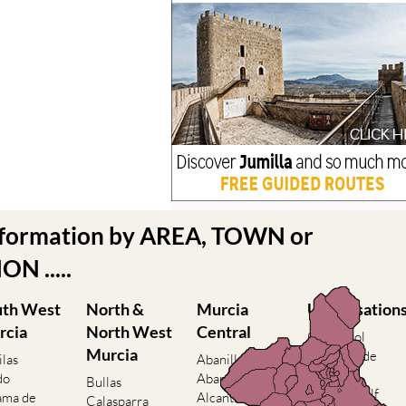
nformation by AREA, TOWN or
N .....
uth West
North &
Murcia
Urbanisation
rcia
North West
Central
Camposol
Murcia
Condado de
ilas
Abanilla
Alhama
do
Abaran
Bullas
El Valle Golf
ama de
Alcantarilla
Calasparra