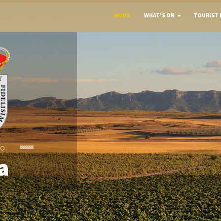
HOME
WHAT'S ON
TOURIST 
To
a