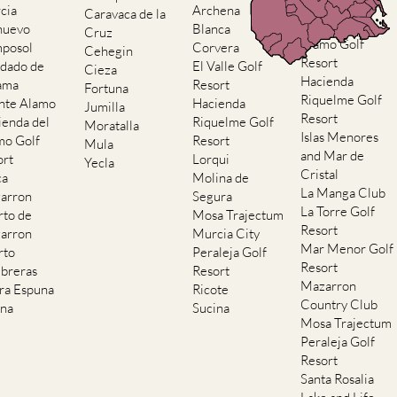
Resort
cia
Archena
Caravaca de la
Hacienda del
nuevo
Blanca
Cruz
Alamo Golf
posol
Corvera
Cehegin
Resort
dado de
El Valle Golf
Cieza
Hacienda
ama
Resort
Fortuna
Riquelme Golf
nte Alamo
Hacienda
Jumilla
Resort
ienda del
Riquelme Golf
Moratalla
Islas Menores
mo Golf
Resort
Mula
and Mar de
ort
Lorqui
Yecla
Cristal
ca
Molina de
La Manga Club
arron
Segura
La Torre Golf
rto de
Mosa Trajectum
Resort
arron
Murcia City
Mar Menor Golf
rto
Peraleja Golf
Resort
breras
Resort
Mazarron
rra Espuna
Ricote
Country Club
ana
Sucina
Mosa Trajectum
Peraleja Golf
Resort
Santa Rosalia