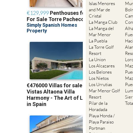
Islas Menores
Mur
and Mar de
Bol
Cristal
Cam
La Manga Club
Con
La Manga del
Alh
Mar Menor
Fue
La Puebla
Hac
La Torre Golf
Ala
Resort
Res
La Union
Lor
Los Alcazares
Maz
Los Belones
Pue
Los Nietos
Maz
Los Urrutias
Pue
Mar Menor Golf
Lum
Resort
Sie
Pilar de la
Tot
Horadada
Playa Honda /
Playa Paraiso
Portman