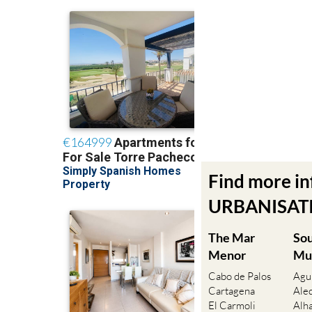
Find more i
URBANISATIO
The Mar
So
Menor
Mu
Cabo de Palos
Agu
Cartagena
Ale
El Carmoli
Alh