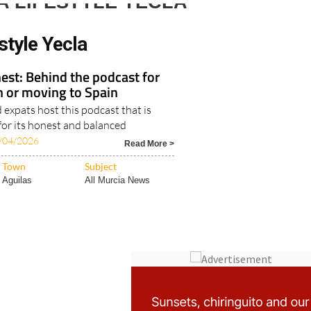
A LIFESTYLE YECLA
style Yecla
est: Behind the podcast for
in or moving to Spain
expats host this podcast that is
for its honest and balanced
/04/2026
Read More >
Town
Subject
Aguilas
All Murcia News