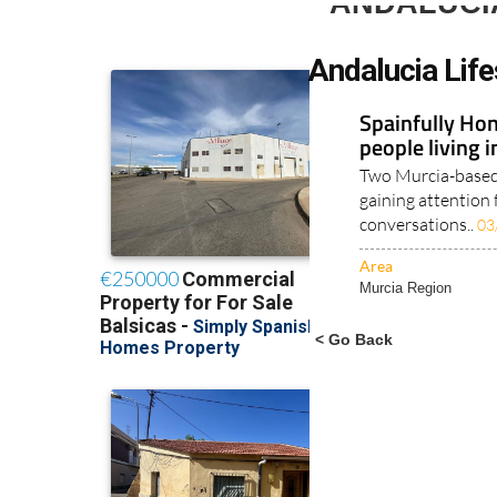
ANDALUCI
Andalucia Life
Spainfully Hon
people living 
Two Murcia-based 
gaining attention 
conversations..
03
Area
Murcia Region
< Go Back