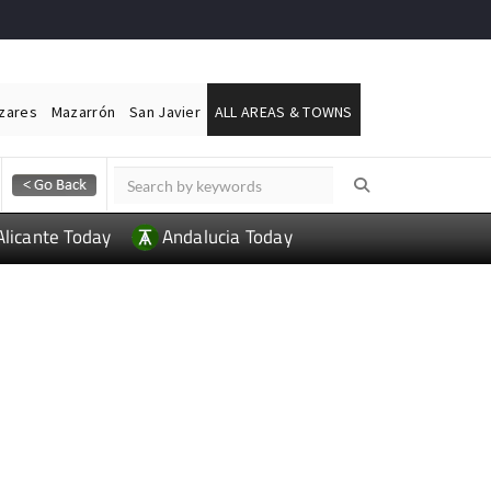
ázares
Mazarrón
San Javier
ALL AREAS & TOWNS
Alicante Today
Andalucia Today