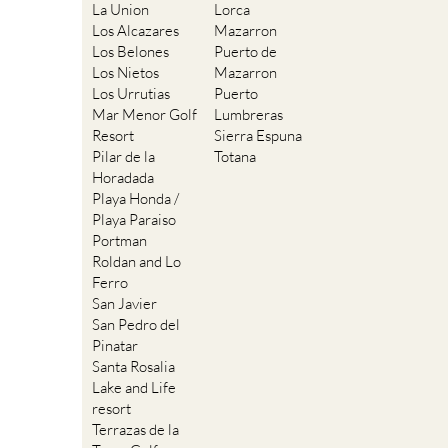
La Union
Lorca
Los Alcazares
Mazarron
Los Belones
Puerto de
Los Nietos
Mazarron
Los Urrutias
Puerto
Mar Menor Golf
Lumbreras
Resort
Sierra Espuna
Pilar de la
Totana
Horadada
Playa Honda /
Playa Paraiso
Portman
Roldan and Lo
Ferro
San Javier
San Pedro del
Pinatar
Santa Rosalia
Lake and Life
resort
Terrazas de la