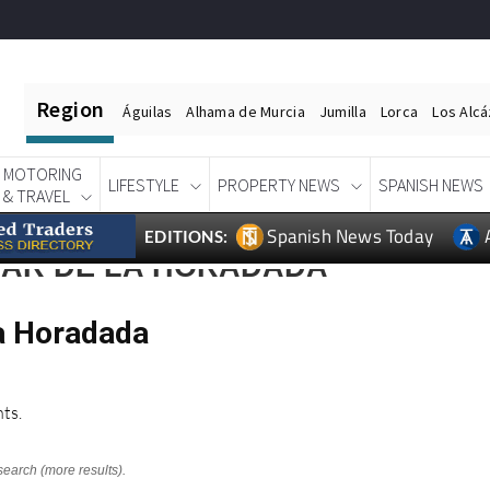
Region
Águilas
Alhama de Murcia
Jumilla
Lorca
Los Alc
MOTORING
LIFESTYLE
PROPERTY NEWS
SPANISH NEWS
& TRAVEL
Spanish News Today
EDITIONS:
LAR DE LA HORADADA
La Horadada
ts.
search (more results).