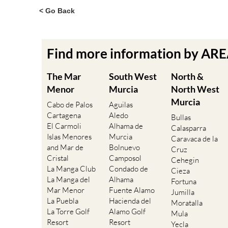
< Go Back
Find more information by AR
The Mar
South West
North &
Menor
Murcia
North West
Murcia
Cabo de Palos
Aguilas
Cartagena
Aledo
Bullas
El Carmoli
Alhama de
Calasparra
Islas Menores
Murcia
Caravaca de la
and Mar de
Bolnuevo
Cruz
Cristal
Camposol
Cehegin
La Manga Club
Condado de
Cieza
La Manga del
Alhama
Fortuna
Mar Menor
Fuente Alamo
Jumilla
La Puebla
Hacienda del
Moratalla
La Torre Golf
Alamo Golf
Mula
Resort
Resort
Yecla