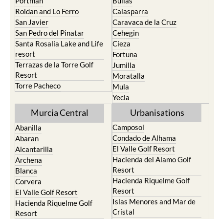
Portman
Bullas
Roldan and Lo Ferro
Calasparra
San Javier
Caravaca de la Cruz
San Pedro del Pinatar
Cehegin
Santa Rosalia Lake and Life
Cieza
resort
Fortuna
Terrazas de la Torre Golf
Jumilla
Resort
Moratalla
Torre Pacheco
Mula
Yecla
Murcia Central
Urbanisations
Camposol
Abanilla
Condado de Alhama
Abaran
El Valle Golf Resort
Alcantarilla
Hacienda del Alamo Golf
Archena
Resort
Blanca
Hacienda Riquelme Golf
Corvera
Resort
El Valle Golf Resort
Islas Menores and Mar de
Hacienda Riquelme Golf
Cristal
Resort