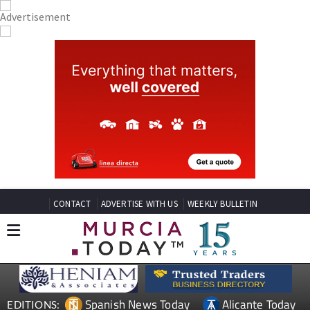
CONTACT
ADVERTISE WITH US
WEEKLY BULLETIN
Spanish News Today
Alicante Today
EDITIONS: