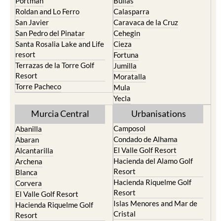
Portman
Bullas
Roldan and Lo Ferro
Calasparra
San Javier
Caravaca de la Cruz
San Pedro del Pinatar
Cehegin
Santa Rosalia Lake and Life
Cieza
resort
Fortuna
Terrazas de la Torre Golf
Jumilla
Resort
Moratalla
Torre Pacheco
Mula
Yecla
Murcia Central
Urbanisations
Camposol
Abanilla
Condado de Alhama
Abaran
El Valle Golf Resort
Alcantarilla
Hacienda del Alamo Golf
Archena
Resort
Blanca
Hacienda Riquelme Golf
Corvera
Resort
El Valle Golf Resort
Islas Menores and Mar de
Hacienda Riquelme Golf
Cristal
Resort