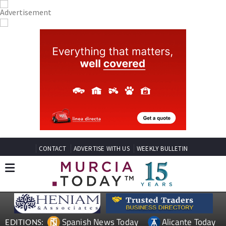
CONTACT
ADVERTISE WITH US
WEEKLY BULLETIN
Spanish News Today
Alicante Today
EDITIONS: