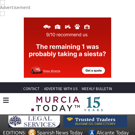
CONTACT
ADVERTISE WITH US
WEEKLY BULLETIN
Spanish News Today
Alicante Today
EDITIONS: