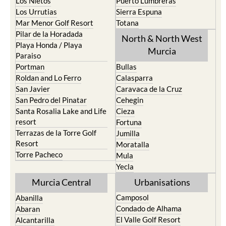
Los Nietos
Puerto Lumbreras
Los Urrutias
Sierra Espuna
Mar Menor Golf Resort
Totana
Pilar de la Horadada
North & North West
Playa Honda / Playa
Murcia
Paraiso
Portman
Bullas
Roldan and Lo Ferro
Calasparra
San Javier
Caravaca de la Cruz
San Pedro del Pinatar
Cehegin
Santa Rosalia Lake and Life
Cieza
resort
Fortuna
Terrazas de la Torre Golf
Jumilla
Resort
Moratalla
Torre Pacheco
Mula
Yecla
Murcia Central
Urbanisations
Camposol
Abanilla
Condado de Alhama
Abaran
El Valle Golf Resort
Alcantarilla