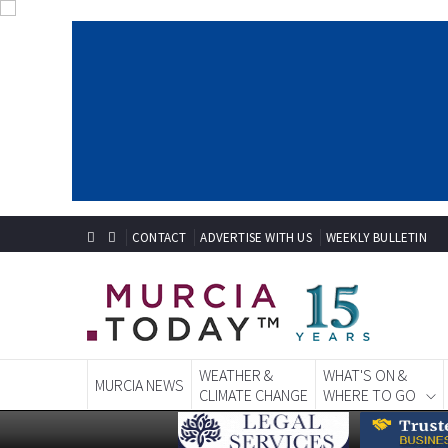
CONTACT
ADVERTISE WITH US
WEEKLY BULLETIN
WEATHER &
WHAT'S ON &
MURCIA NEWS
CLIMATE CHANGE
WHERE TO GO