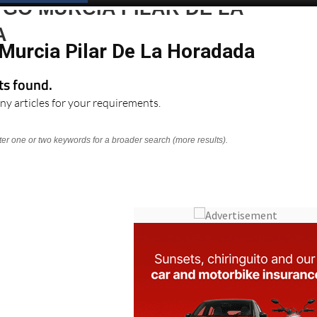
GO MURCIA PILAR DE LA
A
Murcia Pilar De La Horadada
lts found.
ny articles for your requirements.
nter one or two keywords for a broader search (more results).