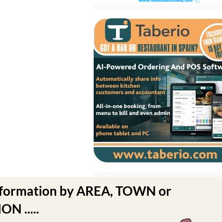
nformation by AREA, TOWN or
N .....