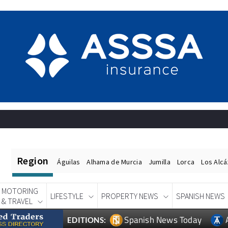
Region
Águilas
Alhama de Murcia
Jumilla
Lorca
Los Alc
MOTORING
LIFESTYLE
PROPERTY NEWS
SPANISH NEWS
& TRAVEL
Spanish News Today
EDITIONS: