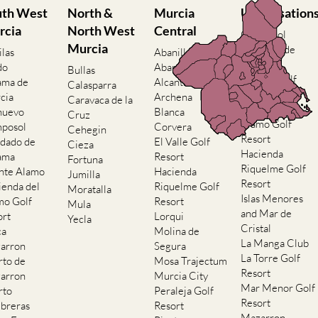
uth West
North &
Murcia
Urbanisation
rcia
North West
Central
Camposol
Murcia
Condado de
ilas
Abanilla
Alhama
do
Abaran
Bullas
El Valle Golf
ama de
Alcantarilla
Calasparra
Resort
cia
Archena
Caravaca de la
Hacienda del
nuevo
Blanca
Cruz
Alamo Golf
posol
Corvera
Cehegin
Resort
dado de
El Valle Golf
Cieza
Hacienda
ama
Resort
Fortuna
Riquelme Golf
nte Alamo
Hacienda
Jumilla
Resort
ienda del
Riquelme Golf
Moratalla
Islas Menores
mo Golf
Resort
Mula
and Mar de
ort
Lorqui
Yecla
Cristal
ca
Molina de
La Manga Club
arron
Segura
La Torre Golf
rto de
Mosa Trajectum
Resort
arron
Murcia City
Mar Menor Golf
rto
Peraleja Golf
Resort
breras
Resort
Mazarron