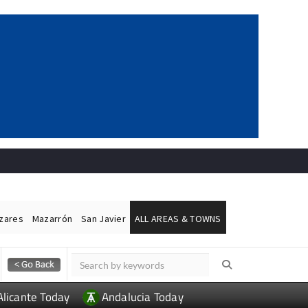
ázares
Mazarrón
San Javier
ALL AREAS & TOWNS
Alicante Today
Andalucia Today