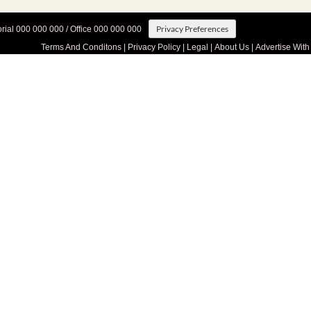
Privacy Preferences
orial 000 000 000 / Office 000 000 000
Terms And Conditons
|
Privacy Policy
|
Legal
|
About Us
|
Advertise With