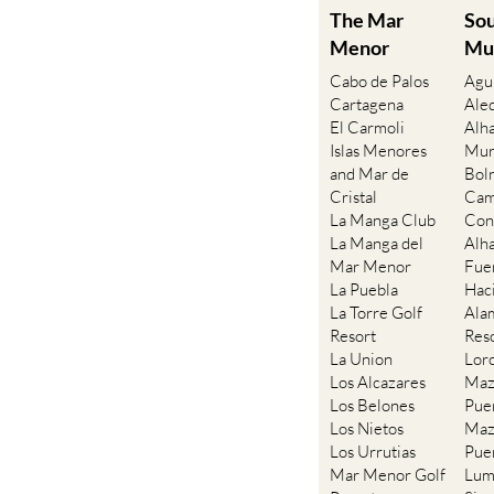
The Mar
So
Menor
Mu
Cabo de Palos
Agu
Cartagena
Ale
El Carmoli
Alh
Islas Menores
Mur
and Mar de
Bol
Cristal
Cam
La Manga Club
Con
La Manga del
Alh
Mar Menor
Fue
La Puebla
Hac
La Torre Golf
Ala
Resort
Res
La Union
Lor
Los Alcazares
Maz
Los Belones
Pue
Los Nietos
Maz
Los Urrutias
Pue
Mar Menor Golf
Lum