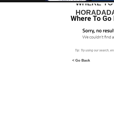
WHERE TO 
HORADAD
Where To Go 
Sorry, no resu
We couldn't find a
Tip: Try using our search, e
< Go Back