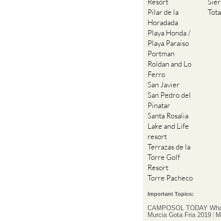
Resort
Sie
Pilar de la
Tot
Horadada
Playa Honda /
Playa Paraiso
Portman
Roldan and Lo
Ferro
San Javier
San Pedro del
Pinatar
Santa Rosalia
Lake and Life
resort
Terrazas de la
Torre Golf
Resort
Torre Pacheco
Important Topics:
CAMPOSOL TODAY Wha
Murcia Gota Fria 2019
M