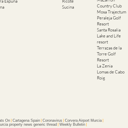
rra Espuna
Ricote
Country Club
ana
Sucina
Mosa Trajectum
Peraleja Golf
Resort
Santa Rosalia
Lake and Life
resort
Terrazas de la
Torre Golf
Resort
La Zenia
Lomas de Cabo
Roig
ts On
Cartagena Spain
Coronavirus
Corvera Airport Murcia
urcia property news generic thread
Weekly Bulletin