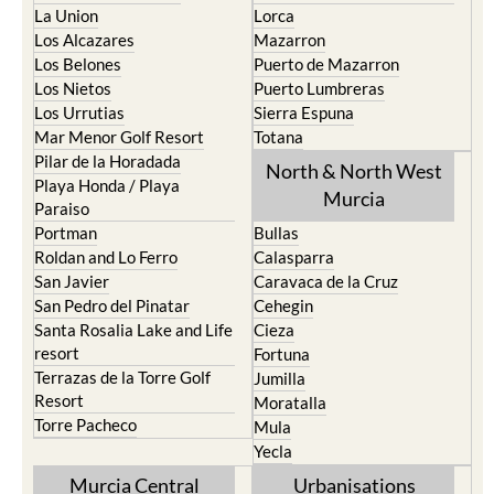
La Union
Lorca
Los Alcazares
Mazarron
Los Belones
Puerto de Mazarron
Los Nietos
Puerto Lumbreras
Los Urrutias
Sierra Espuna
Mar Menor Golf Resort
Totana
Pilar de la Horadada
North & North West
Playa Honda / Playa
Murcia
Paraiso
Portman
Bullas
Roldan and Lo Ferro
Calasparra
San Javier
Caravaca de la Cruz
San Pedro del Pinatar
Cehegin
Santa Rosalia Lake and Life
Cieza
resort
Fortuna
Terrazas de la Torre Golf
Jumilla
Resort
Moratalla
Torre Pacheco
Mula
Yecla
Murcia Central
Urbanisations