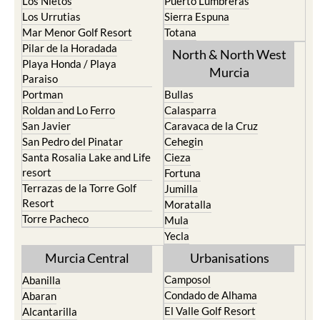
Los Nietos
Puerto Lumbreras
Los Urrutias
Sierra Espuna
Mar Menor Golf Resort
Totana
Pilar de la Horadada
North & North West
Playa Honda / Playa
Murcia
Paraiso
Portman
Bullas
Roldan and Lo Ferro
Calasparra
San Javier
Caravaca de la Cruz
San Pedro del Pinatar
Cehegin
Santa Rosalia Lake and Life
Cieza
resort
Fortuna
Terrazas de la Torre Golf
Jumilla
Resort
Moratalla
Torre Pacheco
Mula
Yecla
Murcia Central
Urbanisations
Camposol
Abanilla
Condado de Alhama
Abaran
El Valle Golf Resort
Alcantarilla