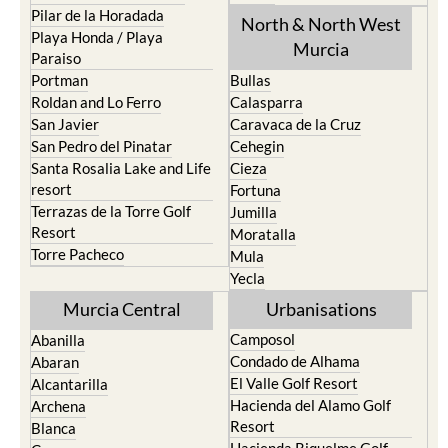
Los Urrutias
Sierra Espuna
Mar Menor Golf Resort
Totana
Pilar de la Horadada
North & North West
Playa Honda / Playa
Murcia
Paraiso
Portman
Bullas
Roldan and Lo Ferro
Calasparra
San Javier
Caravaca de la Cruz
San Pedro del Pinatar
Cehegin
Santa Rosalia Lake and Life
Cieza
resort
Fortuna
Terrazas de la Torre Golf
Jumilla
Resort
Moratalla
Torre Pacheco
Mula
Yecla
Murcia Central
Urbanisations
Camposol
Abanilla
Condado de Alhama
Abaran
El Valle Golf Resort
Alcantarilla
Hacienda del Alamo Golf
Archena