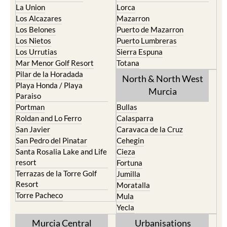
La Union
Lorca
Los Alcazares
Mazarron
Los Belones
Puerto de Mazarron
Los Nietos
Puerto Lumbreras
Los Urrutias
Sierra Espuna
Mar Menor Golf Resort
Totana
Pilar de la Horadada
North & North West
Playa Honda / Playa
Murcia
Paraiso
Portman
Bullas
Roldan and Lo Ferro
Calasparra
San Javier
Caravaca de la Cruz
San Pedro del Pinatar
Cehegin
Santa Rosalia Lake and Life
Cieza
resort
Fortuna
Terrazas de la Torre Golf
Jumilla
Resort
Moratalla
Torre Pacheco
Mula
Yecla
Murcia Central
Urbanisations