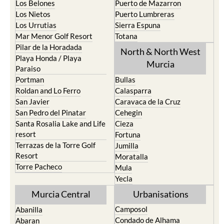
Los Belones
Puerto de Mazarron
Los Nietos
Puerto Lumbreras
Los Urrutias
Sierra Espuna
Mar Menor Golf Resort
Totana
Pilar de la Horadada
North & North West
Playa Honda / Playa
Murcia
Paraiso
Portman
Bullas
Roldan and Lo Ferro
Calasparra
San Javier
Caravaca de la Cruz
San Pedro del Pinatar
Cehegin
Santa Rosalia Lake and Life
Cieza
resort
Fortuna
Terrazas de la Torre Golf
Jumilla
Resort
Moratalla
Torre Pacheco
Mula
Yecla
Murcia Central
Urbanisations
Camposol
Abanilla
Condado de Alhama
Abaran