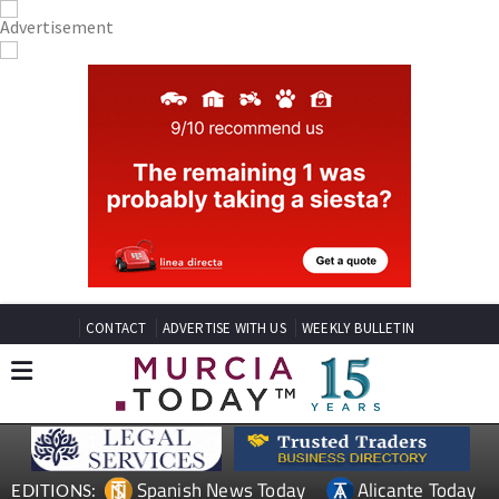
CONTACT
ADVERTISE WITH US
WEEKLY BULLETIN
Spanish News Today
Alicante Today
EDITIONS: