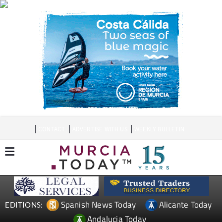
CONTACT
ADVERTISE WITH US
WEEKLY BULLETIN
Spanish News Today
Alicante Today
EDITIONS:
Andalucia Today