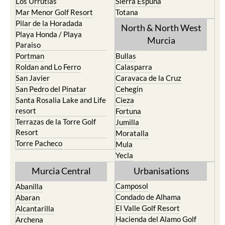
Los Urrutias
Sierra Espuna
Mar Menor Golf Resort
Totana
Pilar de la Horadada
North & North West
Playa Honda / Playa
Murcia
Paraiso
Portman
Bullas
Roldan and Lo Ferro
Calasparra
San Javier
Caravaca de la Cruz
San Pedro del Pinatar
Cehegin
Santa Rosalia Lake and Life
Cieza
resort
Fortuna
Terrazas de la Torre Golf
Jumilla
Resort
Moratalla
Torre Pacheco
Mula
Yecla
Murcia Central
Urbanisations
Camposol
Abanilla
Condado de Alhama
Abaran
El Valle Golf Resort
Alcantarilla
Hacienda del Alamo Golf
Archena